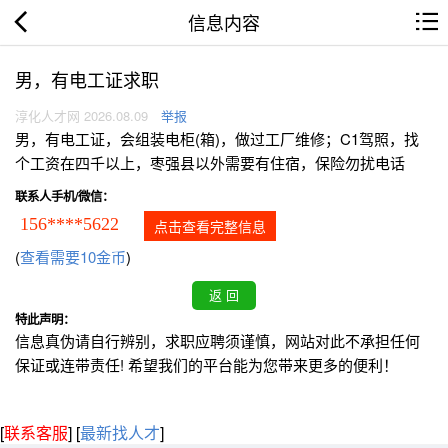
信息内容
男，有电工证求职
淳化人才网 2026.08.09
举报
男，有电工证，会组装电柜(箱)，做过工厂维修；C1驾照，找
个工资在四千以上，枣强县以外需要有住宿，保险勿扰电话
联系人手机/微信：
156****5622
点击查看完整信息
(
查看需要10金币
)
特此声明：
信息真伪请自行辨别，求职应聘须谨慎，网站对此不承担任何
保证或连带责任! 希望我们的平台能为您带来更多的便利！
[
联系客服
]
[
最新找人才
]