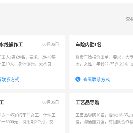
查
水线操作工
08月06日
车险内勤1名
工人(男)20名，要求：20-40周
负责车险报价出单，要求：大
焊工10人，身体健康，无不良嗜
历，女性，年龄22-35岁之间
：4500-7000元，标准八人间住
操作，工作态度认真，具有团
费发放劳保用品，两班倒，每月
试用期1-3个月，转正后交纳五
看联系方式
查看联系方式
时发放工资，工作时间10小时
工
08月06日
工艺品导购
周岁一45岁的车间女工，计件工
工艺品导购10名，要求;18-35
00一5000元，试用期2个月，交五
佳，沟通能力强，有团队合作
年薪假，年底福利
上进心，有工作经验者优先！