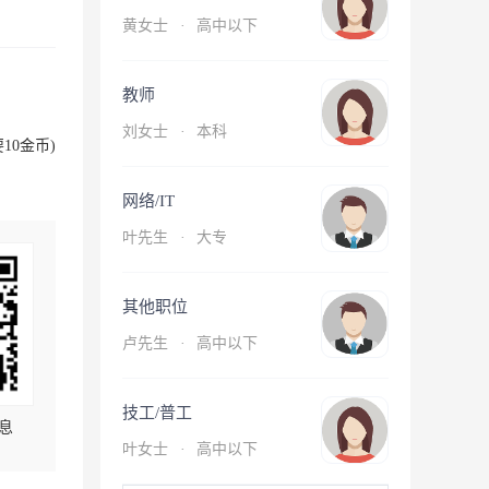
黄女士
·
高中以下
教师
刘女士
·
本科
10金币)
网络/IT
叶先生
·
大专
其他职位
卢先生
·
高中以下
技工/普工
息
叶女士
·
高中以下