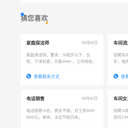
猜您喜欢
家庭保洁师
08月06日
车间流
家庭保洁师。要求：50周岁以下、女
招聘车间
性、干净利索，月薪4000+，工作轻松，
岁，电
时间灵活，不需坐班，适合宝妈、全职
好。薪资
太太等。
宿，免
查看联系方式
查
25号准
电话销售
08月06日
车间女
电话销售50名，男女不限，月工资4000-
招聘18
8000元，单休，法定节假日休。
资约35
险，有