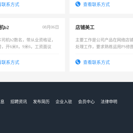
看联系方式
查看联系方式
机b2
08月06日
店铺美工
车司机b2数名，带从业资格证，
主要工作是公司产品在网络店
，开6米8，9米6，工资面议
处理工作，要求熟练运用PS修图
作时间每天8小时，待遇优厚。
看联系方式
查看联系方式
信息
招聘资讯
发布简历
企业入驻
会员中心
法律申明
们